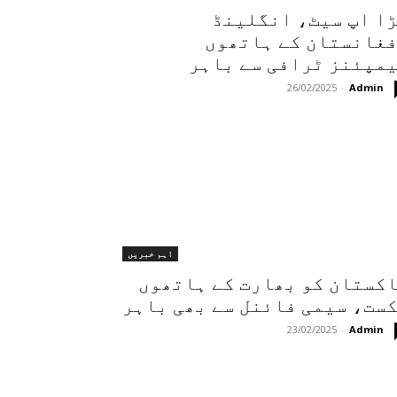
ا اپ سیٹ، انگلینڈ
غانستان کے ہاتھوں
مپئنز ٹرافی سے باہر
26/02/2025
-
Admin
اہم خبریں
کستان کو بھارت کے ہاتھوں
ست، سیمی فائنل سے بھی باہر
23/02/2025
-
Admin