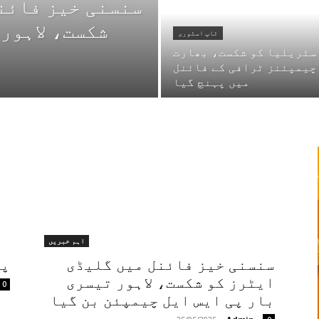
سنسنی خیز فائن
شکست، لاہور 
ٹاپ اسٹوری
سٹریلیا کو شکست، بھارت
چیمپئنز ٹرافی کے فائنل
میں پہنچ گیا
اہم خبریں
سنسنی خیز فائنل میں گلیڈی
پی 
ایٹرز کو شکست، لاہور تیسری
0
بار پی ایس ایل چیمپئن بن گیا