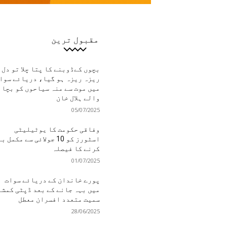
مقبول ترین
بچوں کےڈوبنے کا پتا چلا تو دل
ریزہ ریزہ ہو گیا، دریائے سوا
میں موت سے منہ سیاحوں کو بچان
والے ہلال خان
05/07/2025
وفاقی حکومت کا یوٹیلیٹی
اسٹورز کو 10 جولائی سے مکمل 
کرنے کا فیصلہ
01/07/2025
پورے خاندان کے دریائے سوات
میں بہہ جانے کے بعد ڈپٹی کمشن
سمیت متعدد افسران معطل
28/06/2025