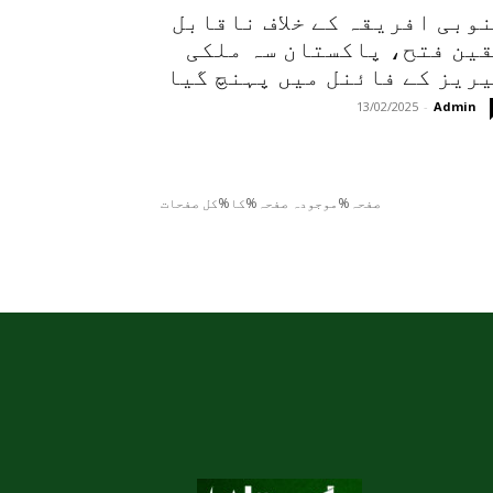
وبی افریقہ کے خلاف ناقابل
ین فتح، پاکستان سہ ملکی
ریز کے فائنل میں پہنچ گیا
13/02/2025
-
Admin
صفحہ%موجودہ صفحہ%کا%کل صفحات