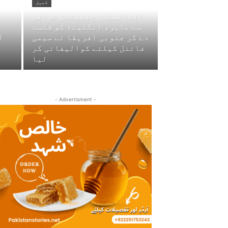
کھیل
افغانستان چیمپئنز ٹرافی
سے باہر، انگلینڈ کو شکست
دے کر جنوبی افریقا نے سیمی
آ
فائنل کیلئے کوالیفائی کر
لیا
- Advertisment -