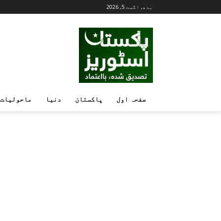
بدھ, اگست 5, 2026
صفحہ اول
پاکستان
دنیا
ماحولیات