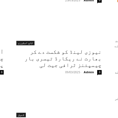
25/05/2025
-
Admin
0
ت
ٹاپ اسٹوری
ے
نیوزی لینڈ کو شکست دے کر
آس
بھارت نے ریکارڈ تیسری بار
چی
چیمپئنز ٹرافی جیت لی
پہ
بند
Admin
-
09/03/2025
0
0
ر
کھیل