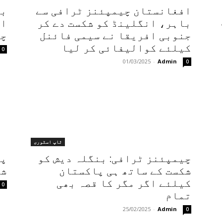
افغانستان چیمپئنز ٹرافی سے
بڑ
باہر، انگلینڈ کو شکست دے کر
اف
جنوبی افریقا نے سیمی فائنل
چی
کیلئے کوالیفائی کر لیا
0
01/03/2025
-
Admin
0
ٹاپ اسٹوری
چیمپئنز ٹرافی: بنگلہ دیش کو
پا
شکست کے ساتھ ہی پاکستان
شک
کیلئے اگر مگر کا قصہ بھی
0
تمام
25/02/2025
-
Admin
0