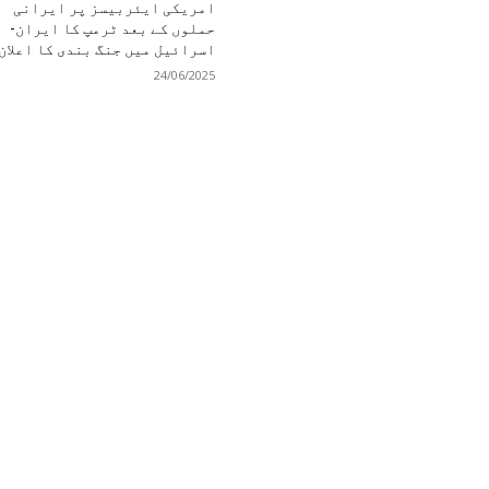
امریکی ایئربیسز پر ایرانی
حملوں کے بعد ٹرمپ کا ایران-
اسرائیل میں جنگ بندی کا اعلان
24/06/2025