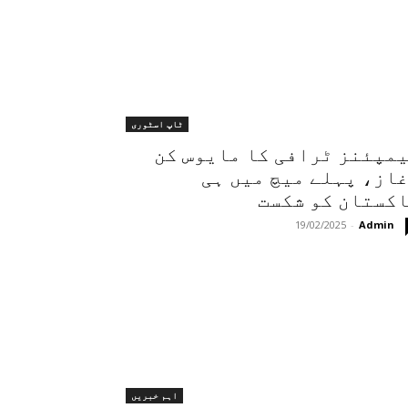
ٹاپ اسٹوری
مپئنز ٹرافی کا مایوس کن
از، پہلے میچ میں ہی
کستان کو شکست
19/02/2025
-
Admin
اہم خبریں