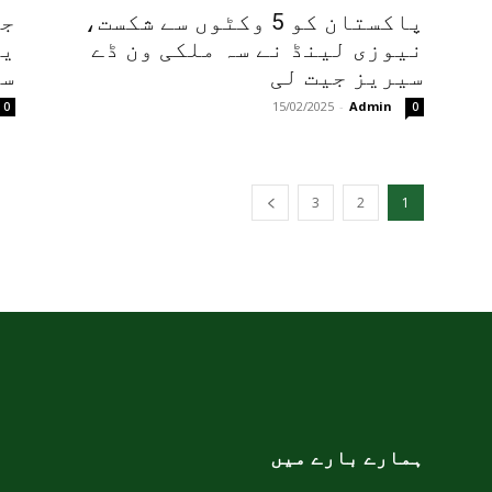
پاکستان کو 5 وکٹوں سے شکست،
جن
نیوزی لینڈ نے سہ ملکی ون ڈے
یق
سیریز جیت لی
سی
15/02/2025
-
Admin
0
0
3
2
1
ہمارے بارے میں