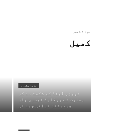
ہوم
کھیل
کھیل
ٹاپ اسٹوری
نیوزی لینڈ کو شکست دے کر
بھارت نے ریکارڈ تیسری بار
چیمپئنز ٹرافی جیت لی