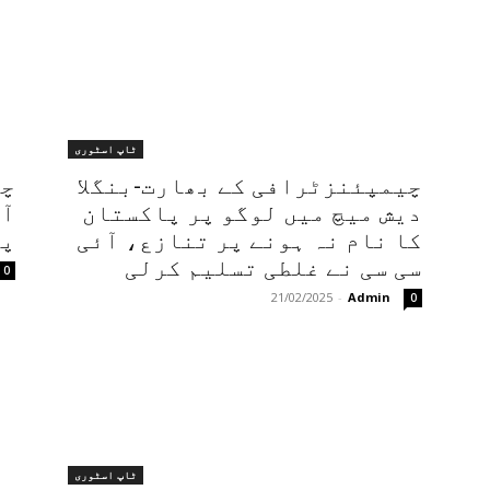
ٹاپ اسٹوری
چیمپئنزٹرافی کے بھارت-بنگلا
چی
دیش میچ میں لوگو پر پاکستان
آغ
کا نام نہ ہونے پر تنازع، آئی
پا
سی سی نے غلطی تسلیم کرلی
0
21/02/2025
-
Admin
0
ٹاپ اسٹوری