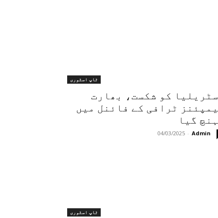
ٹاپ اسٹوری
ٹریلیا کو شکست، بھارت
مپئنز ٹرافی کے فائنل میں
نچ گیا
04/03/2025
-
Admin
ٹاپ اسٹوری