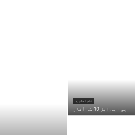
ٹاپ اسٹوری
پی ایس ایل 10 کا آغاز