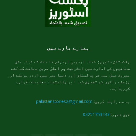
ہمارے بارے میں
پاکستان سٹوریز شملہ ایسوسی ایسیٹس کا ملک کے کہنہ مشق
صحافیوں کی ادارت میں انٹرنیٹ پر اعلیٰ ترین صحافت کے لئے
مصروف عمل ہے۔ جو پاکستان اور دنیا بھر میں اردو بولنے اور
پڑھنے والوں کو تصدیق شدہ اور بااعتماد معلومات فراہم
کررہا ہے۔
ہم سے رابطہ کریں:
pakistanstories2@gmail.com
فون نمبر:
03251753243