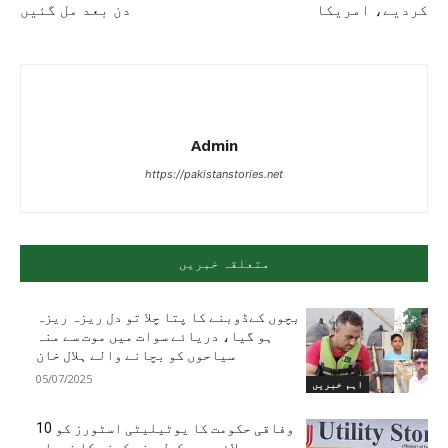
کردیے، امریکا
دن بعد مل گئیں
Admin
https://pakistanstories.net
متعلقہ خبریں
بچوں کےڈوبنے کا پتا چلا تو دل ریزہ ریزہ
ہو گیا، دریائے سوات میں موت سے منہ
سیاحوں کو بچانے والے ہلال خان
05/07/2025
اہم خبریں
وفاقی حکومت کا یوٹیلیٹی اسٹورز کو 10
جولائی سے مکمل بند کرنے کا فیصلہ