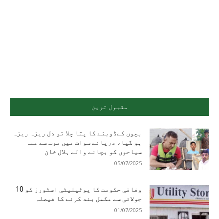
مقبول ترین
بچوں کےڈوبنے کا پتا چلا تو دل ریزہ ریزہ
ہو گیا، دریائے سوات میں موت سے منہ
سیاحوں کو بچانے والے ہلال خان
05/07/2025
وفاقی حکومت کا یوٹیلیٹی اسٹورز کو 10
جولائی سے مکمل بند کرنے کا فیصلہ
01/07/2025