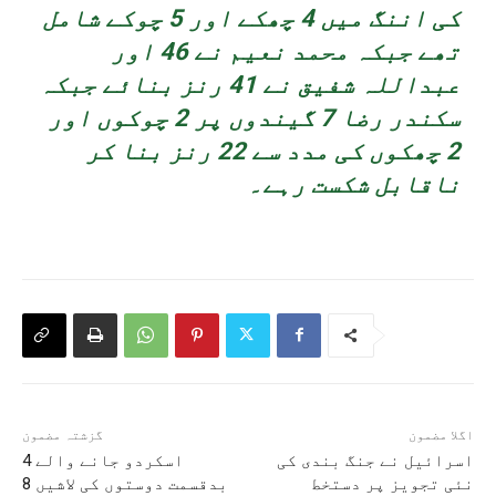
کی اننگ میں 4 چھکے اور 5 چوکے شامل
تھے جبکہ محمد نعیم نے 46 اور
عبداللہ شفیق نے 41 رنز بنائے جبکہ
سکندر رضا 7 گیندوں پر 2 چوکوں اور
2 چھکوں کی مدد سے 22 رنز بنا کر
ناقابل شکست رہے۔
اگلا مضمون
گزشتہ مضمون
اسرائیل نے جنگ بندی کی
اسکردو جانے والے 4
نئی تجویز پر دستخط
بدقسمت دوستوں کی لاشیں 8