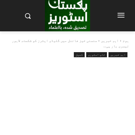
ہوم
اہم خبریں
سنسنی خیز فائنل میں گلیڈی ایٹرز کو شکست، لاہور
تیسری بار پی...
اہم خبریں
ٹاپ اسٹوری
کھیل