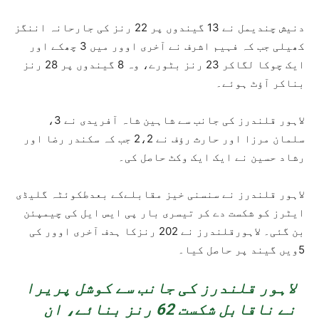
دنیش چندیمل نے 13 گیندوں پر 22 رنز کی جارحانہ اننگز
کھیلی جب کہ فہیم اشرف نے آخری اوور میں 3 چھکے اور
ایک چوکا لگاکر 23 رنز بٹورے، وہ 8 گیندوں پر 28 رنز
بناکر آؤٹ ہوئے۔
لاہور قلندرز کی جانب سے شاہین شاہ آفریدی نے 3،
سلمان مرزا اور حارث رؤف نے 2،2 جب کہ سکندر رضا اور
رشاد حسین نے ایک ایک وکٹ حاصل کی۔
لاہور قلندرز نے سنسنی خیز مقابلےکے بعدطکوئٹہ گلیڈی
ایٹرز کو شکست دے کر تیسری بار پی ایس ایل کی چیمپئن
بن گئی۔ لاہورقلندرز نے 202 رنزکا ہدف آخری اوور کی
5ویں گیند پر حاصل کیا۔
لاہور قلندرز کی جانب سے کوشل پریرا
نے ناقابل شکست 62 رنز بنائے، ان