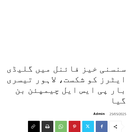
سنسنی خیز فائنل میں گلیڈی
ایٹرز کو شکست، لاہور تیسری
بار پی ایس ایل چیمپئن بن
گیا
Admin
25/05/2025