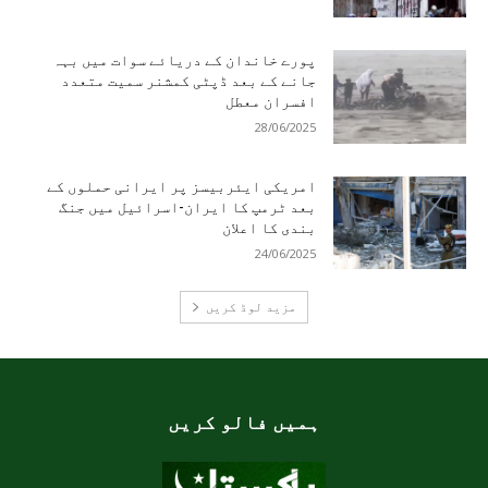
پورے خاندان کے دریائے سوات میں بہہ
جانے کے بعد ڈپٹی کمشنر سمیت متعدد
افسران معطل
28/06/2025
امریکی ایئربیسز پر ایرانی حملوں کے
بعد ٹرمپ کا ایران-اسرائیل میں جنگ
بندی کا اعلان
24/06/2025
مزید لوڈ کریں
ہمیں فالو کریں