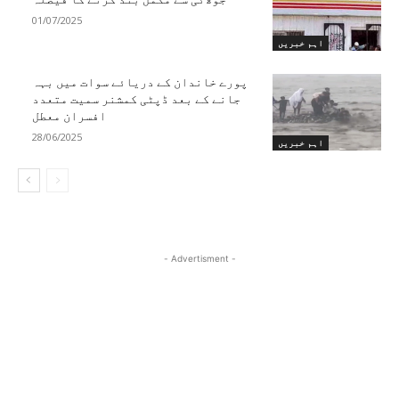
01/07/2025
اہم خبریں
پورے خاندان کے دریائے سوات میں بہہ
جانے کے بعد ڈپٹی کمشنر سمیت متعدد
افسران معطل
28/06/2025
اہم خبریں
- Advertisment -