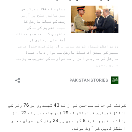
کوئٹہ کی جانب سے حسن نواز نے 43 گیندوں پر 76 رنز کی
اننگز کھیلی، فرنینڈو نے 29 اور چندیمیل نے 22 رنز
بنائے۔ فہیم اشرف 8 گیندوں پر 28 رنز کی دھواں دھار
اننگز کھیل کر آؤٹ ہوئے۔