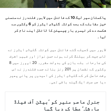
پاکستان سپر لیگ 10 کے فائنل میں لاہور قلندرز نے سنسنی
خیز مقابلے کے بعد کوئٹہ گلیڈی ایٹرز کو 6 وکٹوں سے
شکست دے کر تیسری بار چیمپئن کا ٹائٹل اپنے نام کر
لیا۔
لاہور میں کھیلے گئے فائنل میں کوئٹہ گلیڈی ایٹرز نے
ٹاس جیت کر بیٹنگ کرتے ہوئے حسن نواز اور فہیم اشرف
کی جارحانہ بلے بازی کی بدولت مقررہ 20 اوورز میں 8
وکٹوں کے نقصان پر 201 رنز بنائے جسے قلندرز نے اس
وقت حاصل کر کے گلیڈی ایٹرز کی امیدوں پر پانی پھیر
دیا جب صرف ایک گیند باقی تھی۔