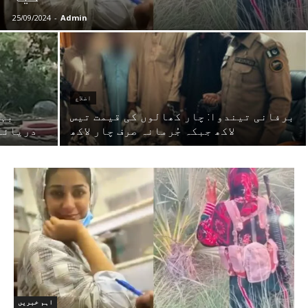
25/09/2024
-
Admin
اضلاع
برفانی تیندوا: چار کھالوں کی قیمت تیس
بہا
لاکھ جبکہ جُرمانہ صرف چار لاکھ
دریائے 
اہم خبریں