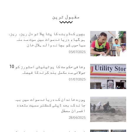
مقبول ترین
بچوں کےڈوبنے کا پتا چلا تو دل ریزہ ریزہ
ہو گیا، دریائے سوات میں موت سے منہ
سیاحوں کو بچانے والے ہلال خان
05/07/2025
وفاقی حکومت کا یوٹیلیٹی اسٹورز کو 10
جولائی سے مکمل بند کرنے کا فیصلہ
01/07/2025
پورے خاندان کے دریائے سوات میں بہہ
جانے کے بعد ڈپٹی کمشنر سمیت متعدد
افسران معطل
28/06/2025