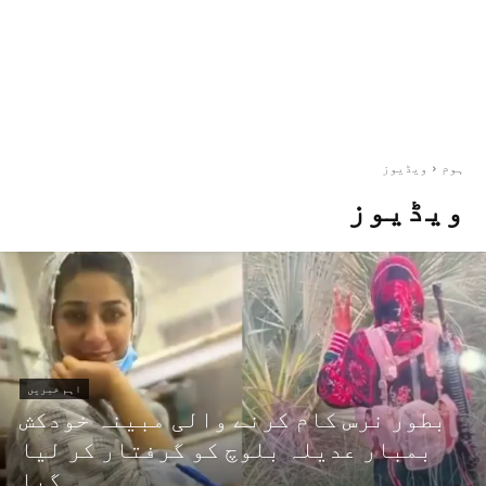
ہوم
ویڈیوز
ویڈیوز
اہم خبریں
بطور نرس کام کرنے والی مبینہ خودکش
بمبار عدیلہ بلوچ کو گرفتار کر لیا
گیا