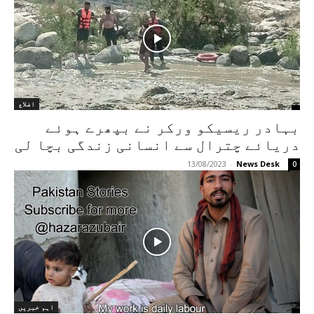
اضلاع
بہادر ریسیکو ورکر نے بپھرے ہوئے
دریائے چترال سے انسانی زندگی بچا لی
13/08/2023
-
News Desk
0
اہم خبریں