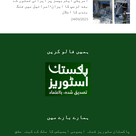
امریکی ایئربیسز پر ایرانی حملوں کے
بعد ٹرمپ کا ایران-اسرائیل میں جنگ
بندی کا اعلان
24/06/2025
ہمیں فالو کریں
ہمارے بارے میں
پاکستان سٹوریز شملہ ایسوسی ایسیٹس کا ملک کے کہنہ مشق