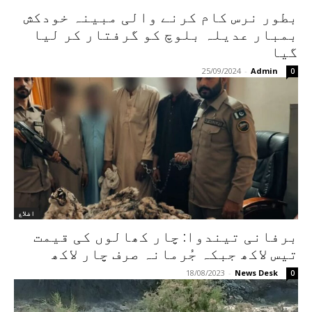
بطور نرس کام کرنے والی مبینہ خودکش
بمبار عدیلہ بلوچ کو گرفتار کر لیا
گیا
25/09/2024
-
Admin
0
اضلاع
برفانی تیندوا: چار کھالوں کی قیمت
تیس لاکھ جبکہ جُرمانہ صرف چار لاکھ
18/08/2023
-
News Desk
0