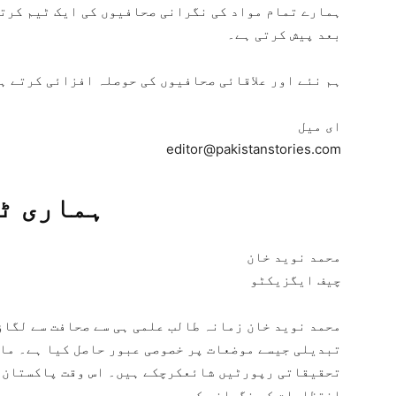
ہمارے تمام مواد کی نگرانی صحافیوں کی ایک ٹیم کرتے
بعد پیش کرتی ہے۔
ہم نئے اور علاقائی صحافیوں کی حوصلہ افزائی کرتے ہ
ای میل
editor@pakistanstories.com
ہماری ٹ
محمد نوید خان
چیف ایگزیکٹو
محمد نوید خان زمانہ طالب علمی ہی سے صحافت سے لگا
تبدیلی جیسے موضعات پر خصوصی عبور حاصل کیا ہے۔ ما
تحقیقاتی رپورٹیں شائعکرچکے ہیں۔ اس وقت پاکستان 
انتظامات کی نگرانی کررہے ہیں۔