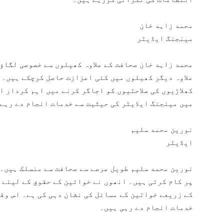
محمد زاہد خان
مینجنگ ایڈیٹر
محمد زاہد خان صحافت کے علاوہ کھیلوں سے خصوصی لگاؤ
علاوہ دیگر کھیلوں میں کئی اعزازت حاصل کرچکے ہیں۔ 
کھلاڑیوں کی صلاحتیوں کو اجاگر کرنے میں اہم کردار 
میں مینجنگ ایڈیٹر کی حیثیت سے خدمات انجام دے رہے
نورین محمد سلیم
ایڈیٹر
نورین محمد سلیم طویل عرصے سے صحافت سے منسلک ہیں۔ 
پر کام کرتی ہیں۔ انھوں نے خواتین کے حقوق کے لیئے م
کے زریعے خواتین کے مسائل کی نشان دہی کی ہے۔ اس وق
خدمات انجام دے رہی ہیں۔