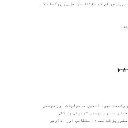
 ہیں جو اس کو مختلف مراحل پر پرکھنے کے
یں۔
یم
ؤ رکھتے ہیں۔ انھیں ماحولیات اور موسمی
حولیات اور موسمی تبدیلی پر کئی
سٹوریز کے تمام انتظامی اور ادارتی