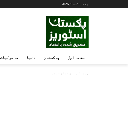
بدھ, اگست 5, 2026
صفحہ اول
پاکستان
دنیا
ماحولیات
ہوم
ہمارے بارے میں