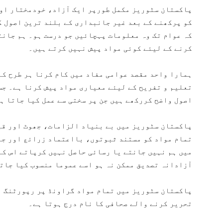
پاکستان سٹوریز مکمل طورپر ایک آزاد، خودمختار اور
کو پرکھنے کے بعد غیر جانبداری کے بلند ترین اصول ک
کہ عوام تک وہ معلومات پہچائیں جو درست ہو۔ ہم جانت
کرنے کے لیئے کوئی مواد پیش نہیں کرتے ہیں۔
ہمارا واحد مقصد عوامی مفاد میں کام کرنا ہر طرح کے
تعلیم و تفریح کے لیئے معیاری مواد پیش کرنا ہے۔ جس
اصول واضح کررکھے ہیں جن پر سختی سے عمل کیا جاتا ہ
پاکستان سٹوریز میں بے بنیاد الزامات، جھوٹ اور قی
تمام مواد کو مستند ثبوتوں، بااعتماد زرائع اور جا
میں ہم نہیں جانتے یا رسائی حاصل نہیں کرپاتے اس کے
آزادانہ تصدیق ممکن نہ ہو اسے عموما منسوب کیا جات
پاکستان سٹوریز میں تمام مواد گراونڈ پر رپورٹنگ ا
تحریر کرنے والے صحافی کا نام درج ہوتا ہے۔