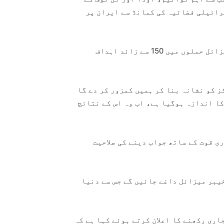
رائیلی فضائیہ کی کمانڈ سے ایران پر
پاسداران انقلاب کے کمانڈر نے کہا کہ اسرائیل پر میزائل حملوں میں 150 سے زائد اہداف
ز کو نشانہ بنا کر ہمیں کمزور کر دے گا
کا اندازہ ہوگیا ہے، اب وہ اس کے نتائج
ی قوت کے ساتھ جواب دینے کی صلاحیت
خیبر میزائل داغے جائیں گے جس سے دنیا
ری رکھنے کا اعلان کرتے ہوئے کہا ہے کہ