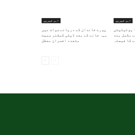
اہم خبریں
اہم خبریں
 یوٹیلیٹی
پورے خاندان کے دریائے سوات میں
ولائی سے مکمل بند
بہہ جانے کے بعد ڈپٹی کمشنر سمیت
 کا فیصلہ
متعدد افسران معطل