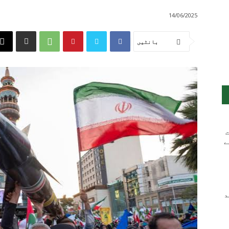
14/06/2025
بانٹیں
ت
ے
ند