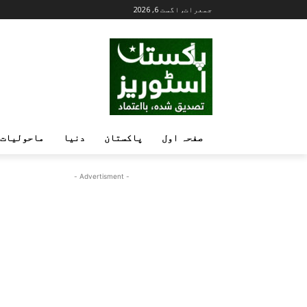
جمعرات, اگست 6, 2026
صفحہ اول
پاکستان
دنیا
ماحولیات
- Advertisment -