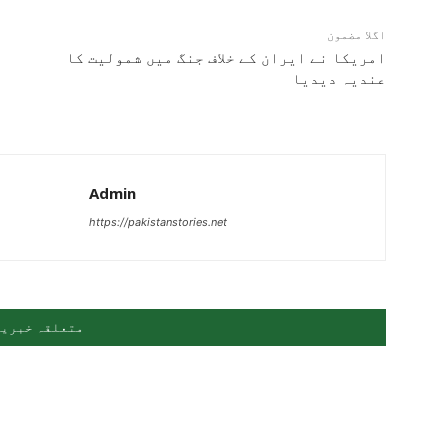
اگلا مضمون
امریکا نے ایران کے خلاف جنگ میں شمولیت کا
ا
عندیہ دیدیا
Admin
https://pakistanstories.net
متعلقہ خبریں