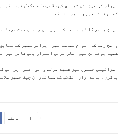
ایران کی میزائل تیاری کی صلاحیت کو مکمل تباہ کر دی
کوئی ٹائم فریم نہیں دے سکتے۔
نیتن یاہو کا کہنا تھا کہ ایرانی ردِعمل سخت ہوسکتا
شہید ہوئے جن میں اعلیٰ فوجی افسران بھی شامل ہیں جبکہ 320 سے زائد افراد زخمی 
اسرائیلی حملوں میں شہید ہونے والی اعلیٰ ایرانی قی
باقری، پاسداران انقلاب کے کمانڈر ان چیف حسین سلام
بانٹیں