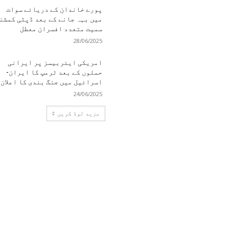
پورے خاندان کے دریائے سوات
میں بہہ جانے کے بعد ڈپٹی کمشن
سمیت متعدد افسران معطل
28/06/2025
امریکی ایئربیسز پر ایرانی
حملوں کے بعد ٹرمپ کا ایران-
اسرائیل میں جنگ بندی کا اعلان
24/06/2025
مزید لوڈ کریں