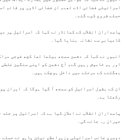
اسرائیلی فضائی اڈے تھے، ان فضائی اڈوں پر قائم اس
حملے شروع کیے گئے۔
کامیابی سے نشانہ بنایا گیا۔
انہوں نے کہا کہ دشمن سمجھ بیٹھا تھا کچھ فوجی مراک
اور ہم خاموش رہیں گے، آج دشمن کو اپنی سنگین غلطی 
بھگتنے کے مرحلے میں داخل ہوچکے ہیں۔
ان کے بقول اسرائیل کو سمجھ آ گیا ہوگا کہ ایران پور
رکھتا ہے۔
پاسداران انقلاب نے اعلان کیا ہے کہ اسرائیل پر جلد 
حیران رہ جائے گی۔
دوسری جانب اسرائیلی وزیراعظم نیتن یاہو نے حملے جا