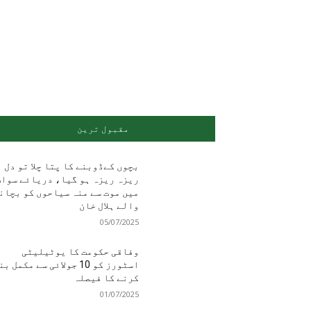
مقبول ترین
بچوں کےڈوبنے کا پتا چلا تو دل
ریزہ ریزہ ہو گیا، دریائے سوا
میں موت سے منہ سیاحوں کو بچان
والے ہلال خان
05/07/2025
وفاقی حکومت کا یوٹیلیٹی
اسٹورز کو 10 جولائی سے مکمل ب
کرنے کا فیصلہ
01/07/2025