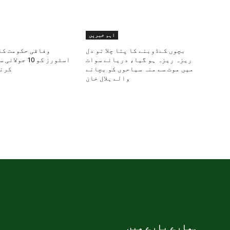
اہم خبریں
بچوں کےڈوبنے کا پتا چلا تو دل
وفاقی حکومت کا
ریزہ ریزہ ہو گیا، دریائے سوات
اسٹورز کو 10 ج
میں موت سے منہ سیاحوں کو بچانے
کرنے
والے ہلال خان
ہمارے بارے میں