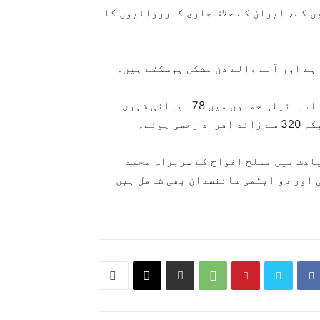
ں گے، ایران کے خلاف جاری کارروائیوں کا
 ہے اور آنے والے دن مشکل ہوسکتے ہیں۔
واضح رہے کہ اقوام متحدہ میں ایرانی سفیر کے مطابق اسرائیلی حملوں میں 78 ایرانی شہری
ہوئے۔
ادت میں مسلح افواج کے سربراہ محمد
ی اور دو ایٹمی سائنسدان بھی شامل ہیں