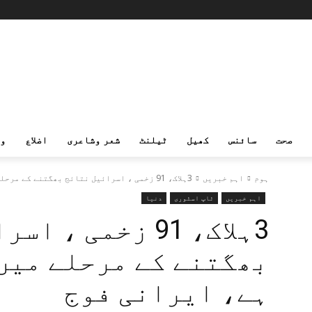
صحت
سائنس
کھیل
ٹیلنٹ
شعر وشاعری
اضلاع
و
ہوم
اہم خبریں
3ہلاک، 91 زخمی ، اسرائیل نتائج بھگتنے کے مرحلے میں داخل ہوچکا...
اہم خبریں
ٹاپ اسٹوری
دنیا
3ہلاک، 91 زخمی ،
بھگتنے کے مرحلے میں
ہے، ایرانی فوج