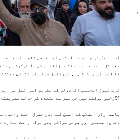
ر
اسرائیل کی جانب سے ایٹمی اور فوجی تنصیبات پر حملو
بعد تل ابیب پر بیلسٹک میزائلوں کی بارش کرتے ہوئے 
کا اندازہ ہوگیا ہے، اسرائیل حملے کے نتائج بھگتنے 
91زخمی ہوگئے ہیں جن میں سے متعدد کی حالت تشویشناک ہے۔
پاسداران انقلاب کے اعلیٰ کمانڈر جنرل احمد واحدی نے
دفاع، صنعتی اور فوجی مراکز بھی براہ راست ہمارے ح
انہوں نے کہا کہ جوابی حملوں میں ہمارے اہداف میں س