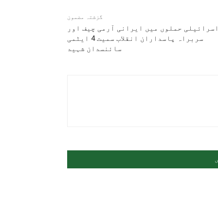
گزشتہ مضمون
سرائیلی حملوں میں ایرانی آرمی چیف اور
سربراہ پاسداران انقلاب سمیت 4 ایٹمی
سائنسدان شہید