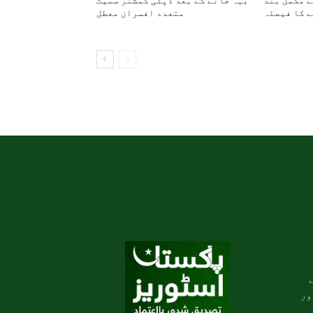
ولائی سے مکمل بند
بہہ جانے کے بعد ڈپٹی کمشنر سمیت
 کا فیصلہ
متعدد افسران معطل
ور