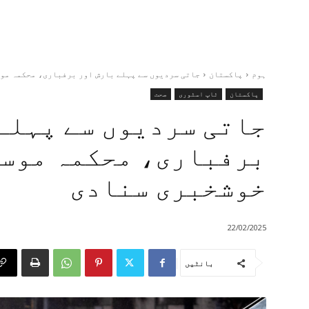
ہوم
پاکستان
جاتی سردیوں سے پہلے بارش اور برفباری، محکمہ مو
پاکستان
ٹاپ اسٹوری
صحت
جاتی سردیوں سے پہلے
برفباری، محکمہ موسم
خوشخبری سنادی
22/02/2025
بانٹیں