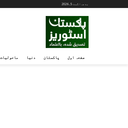
بدھ, اگست 5, 2026
صفحہ اول
پاکستان
دنیا
ماحولیات