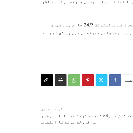
نا تھا کہ سیاح موسمی صورتحال کو مد نظر
ان کا کہنا تھا کہ پی ڈی ایم اے کنٹرول روم میں صورتحال کی مانیٹرنگ 24/7 جاری ہے۔ شہری
یں۔ ایمرجنسی صورتحال میں پی ڈی ایم اے
ٹیں
گزشتہ مضمون
پاکستان میں 54 فیصد سگریٹ غیر قانونی طور
پر فروخت ہونے کا انکشاف