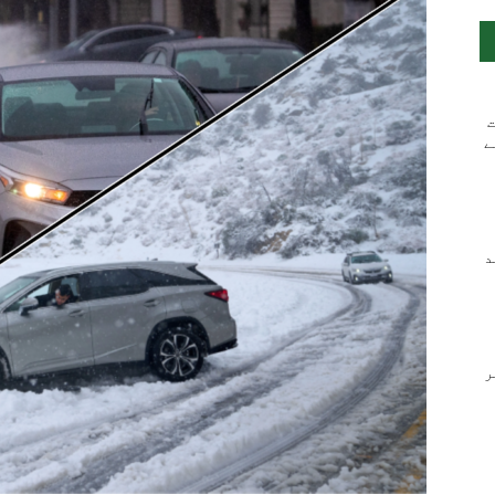
ت
ے
ند
ر