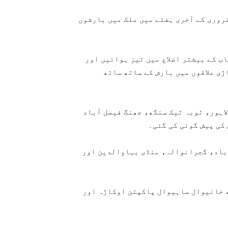
روری کے آخری ہفتے میں ملک میں بارشوں
میان پنجاب کے بیشتر اضلاع میں تیز ہوائیں اور
ڑی علاقوں میں بارش کے ساتھ ساتھ
2 سے 28 فروری کے دوران لاہور، ٹوبہ ٹیک سنگھ، جھنگ فیصل آباد
کی پیش گوئی کی گئی۔
باد، گجرانوالہ، منڈی بہاوالدین اور
رگڑھ خانیوال ساہیوال پاکپتن اوکاڑہ اور