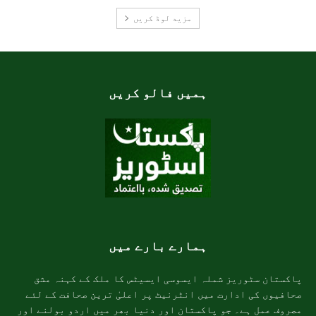
مزید لوڈ کریں
ہمیں فالو کریں
ہمارے بارے میں
پاکستان سٹوریز شملہ ایسوسی ایسیٹس کا ملک کے کہنہ مشق
صحافیوں کی ادارت میں انٹرنیٹ پر اعلیٰ ترین صحافت کے لئے
مصروف عمل ہے۔ جو پاکستان اور دنیا بھر میں اردو بولنے اور