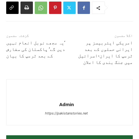
اگلا مضمون
گزشتہ مضمون
امریکی ایئربیسز پر
‘یہ مجھے نوبل انعام نہیں
ایرانی حملوں کے بعد
دیں گے’ پاکستان کی سفارش
ٹرمپ کا ایران-اسرائیل
کے بعد ٹرمپ کا بیان
میں جنگ بندی کا اعلان
Admin
https://pakistanstories.net