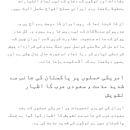
مفادات اور لوگوں کے دفاع کے لیے تمام اختیارات
محفوظ رکھتا ہے، ایرانی مسلح افواج مکمل الرٹ ہیں۔
ان کا کہنا تھا کہ روس ایران کا دوست ہے، آج ہی وہ
صدرپوٹن سےملاقات کے لیے روس جا رہے ہیں، وہ کل صدر
پوٹن کے ساتھ سنجیدہ مشاورت کریں گے، ایران چین کے
ساتھ مل کر سلامتی کونسل میں جنگ بندی کی قرارداد پیش
کرنےکی تیاری کر رہا تھا، اب صورت حال بدل چکی ہے اور
ہمیں دیکھنا ہے کہ آگے کیسے بڑھا جائے۔
امریکی حملوں پر پاکستان کی جانب سے
شدید مذمت ، سعودی عرب کا اظہار
تشویش
ایران کی جوہری تنصیبات پر امریکی حملوں کے بعد
سعودی عرب کی جانب سے تشویش کا اظہار کیا گیا ہے جبکہ
پاکستان میں ہم لوگوں کی شدید مذمت کی ہے۔