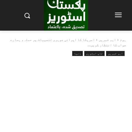
ہوم
اہم خبریں
امریکا کا ایرانی جوہری تنصیبات پر حملہ، ہمارے
جواب کا انتظار کریں...
اہم خبریں
ٹاپ اسٹوری
دنیا