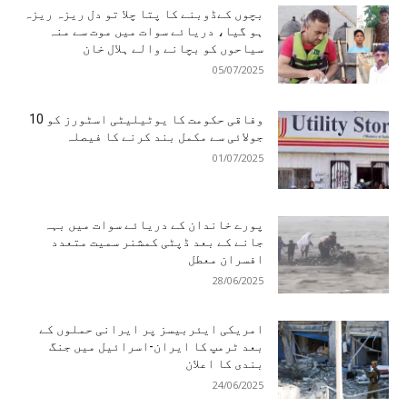
بچوں کےڈوبنے کا پتا چلا تو دل ریزہ ریزہ
ہو گیا، دریائے سوات میں موت سے منہ
سیاحوں کو بچانے والے ہلال خان
05/07/2025
وفاقی حکومت کا یوٹیلیٹی اسٹورز کو 10
جولائی سے مکمل بند کرنے کا فیصلہ
01/07/2025
پورے خاندان کے دریائے سوات میں بہہ
جانے کے بعد ڈپٹی کمشنر سمیت متعدد
افسران معطل
28/06/2025
امریکی ایئربیسز پر ایرانی حملوں کے
بعد ٹرمپ کا ایران-اسرائیل میں جنگ
بندی کا اعلان
24/06/2025