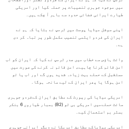
میں موجود جوہری تنصیبات پر حملہ کیا اور امریکی
طیارے ایرانی فضائی حدود سے باہر آ چکے ہیں۔
اپنی سوشل میڈیا پوسٹ میں ٹرمپ نے بتایا کہ ہم نے
ایران کی فردو ایٹمی تنصیب مکمل طور پر تباہ کر دی
ہے۔
وائٹ ہاؤس سے خطاب میں صدر ٹرمپ نے کہا کہ ایران کو اب
امن قائم کرنا چاہیے، امن قائم نہ کرنے کی صورت میں
مستقبل کے حملے بہت زیادہ شدید ہوں گے اور اب یا تو
امن ہوگا یا پھر ایران کے لیے سانحہ ہوگا۔
امریکی میڈیا کی رپورٹ کے مطابق ایران کےفردو جوہری
سائٹ حملےمیں امریکی بی ٹو (B2) بمبار طیاروں 6 بنکر
بسٹر بم استعمال کیے۔
امریکی میڈیاکے مطابق امریکا نے دیگر ایرانی جوہری