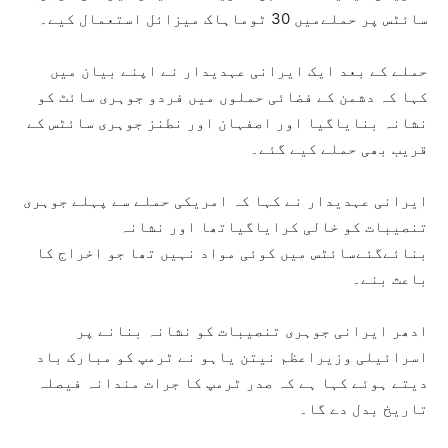
سائٹس پر حملےمیں 30 ٹوماہاک میزائل استعمال کیے۔
حملے کے بعد ایک ایرانی عہدیدار نے اپنے بیان میں
کہا کہ دشمن کے فضائی حملوں میں فردو جوہری سائٹ کو
نشانہ بنایاگیا اور اصفہان اور نطنز جوہری سائٹس کے
قریب بھی حملے کیے گئے۔
ایرانی عہدیدار نے کہا کہ امریکی حملے سے پہلے جوہری
تنصیبات کو خالی کرایاگیاتھا اور نشانہ
بنائےگئےسائٹس میں کوئی مواد نہیں تھا جو اخراج کا
باعث بنے۔
ادھر ایرانی جوہری تنصیبات کو نشانہ بنانے پر
اسرائیلی وزیراعظم نیتن یاہو نے ٹرمپ کو مبارک باد
دیتے ہوئے کہا ہے کہ صدر ٹرمپ کا جرات مندانہ فیصلہ
تاریخ بدل دے گا۔