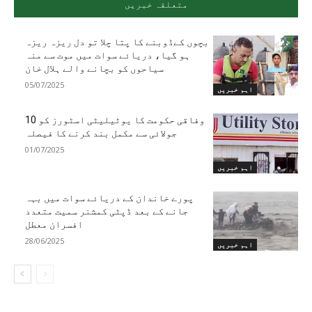
متعلقہ خبریں
بچوں کےڈوبنے کا پتا چلا تو دل ریزہ ریزہ
ہو گیا، دریائے سوات میں موت سے منہ
سیاحوں کو بچانے والے ہلال خان
05/07/2025
اہم خبریں
وفاقی حکومت کا یوٹیلیٹی اسٹورز کو 10
جولائی سے مکمل بند کرنے کا فیصلہ
01/07/2025
اہم خبریں
پورے خاندان کے دریائے سوات میں بہہ
جانے کے بعد ڈپٹی کمشنر سمیت متعدد
افسران معطل
28/06/2025
اہم خبریں