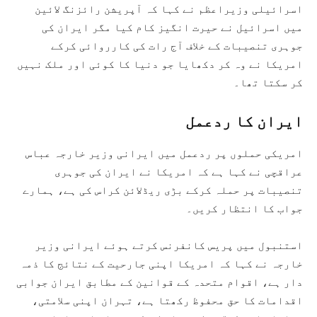
اسرائیلی وزیراعظم نے کہا کہ آپریشن رائزنگ لائین
میں اسرائیل نے حیرت انگیز کام کیا مگر ایران کی
جوہری تنصیبات کے خلاف آج رات کی کارروائی کرکے
امریکا نے وہ کر دکھایا جو دنیا کا کوئی اور ملک نہیں
کر سکتا تھا۔
ایران کا ردعمل
امریکی حملوں پر ردعمل میں ایرانی وزیر خارجہ عباس
عراقچی نے کہا ہے کہ امریکا نے ایران کی جوہری
تنصیبات پر حملہ کرکے بڑی ریڈلائن کراس کی ہے، ہمارے
جواب کا انتظار کریں۔
استنبول میں پریس کانفرنس کرتے ہوئے ایرانی وزیر
خارجہ نے کہا کہ امریکا اپنی جارحیت کے نتائج کا ذمہ
دار ہے، اقوام متحدہ کے قوانین کے مطابق ایران جوابی
اقدامات کا حق محفوظ رکھتا ہے، تہران اپنی سلامتی،